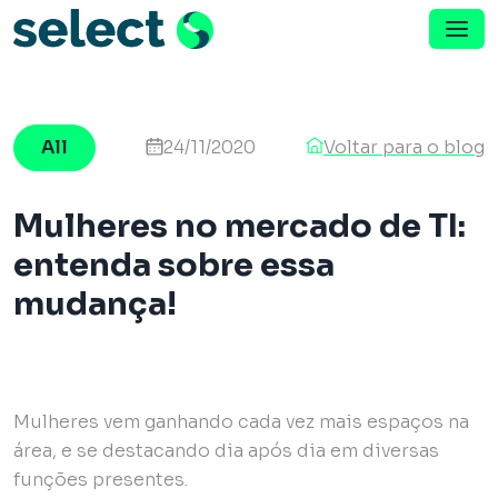
Menu de Navegação
Pular para o conteúdo
All
24/11/2020
Voltar para o blog
Mulheres no mercado de TI:
entenda sobre essa
mudança!
Mulheres vem ganhando cada vez mais espaços na
área, e se destacando dia após dia em diversas
funções presentes.