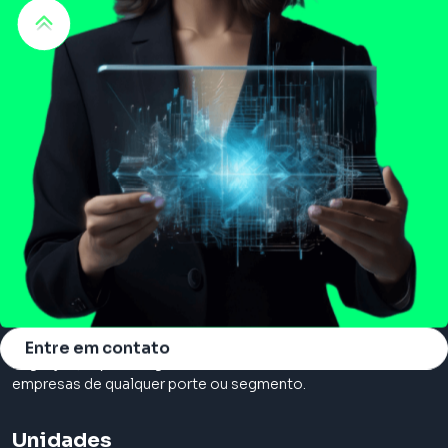
Somos a principal consultoria em cloud, com serviços de
Entre em contato
migração, suporte e gerenciamento na nuvem. Atendemos
empresas de qualquer porte ou segmento.
Unidades