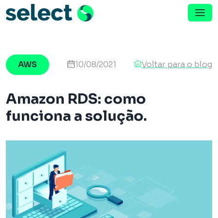
Menu de Navegação
Pular para o conteúdo
AWS
10/08/2021
Voltar para o blog
Amazon RDS: como
funciona a solução.