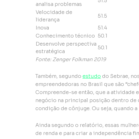
51.5
analisa problemas
Velocidade de
51.5
liderança
Inova
51.4
Conhecimento técnico
50.1
Desenvolve perspectiva
50.1
estratégica
Fonte: Zenger Folkman 2019
Também, segundo
estudo
do Sebrae, nos
empreendedoras no Brasil que são “chefe
Compreende-se então, que a atividade 
negócio na principal posição dentro de 
condição de cônjuge. Ou seja, quando a 
Ainda segundo o relatório, essas mulhe
de renda e para criar a independência f