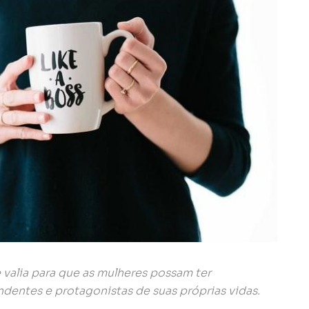
 valia para que as mulheres possam ter
dentes e protagonistas de suas próprias vidas.