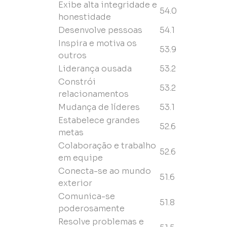
Exibe alta integridade e
54.0
honestidade
Desenvolve pessoas
54.1
Inspira e motiva os
53.9
outros
Liderança ousada
53.2
Constrói
53.2
relacionamentos
Mudança de líderes
53.1
Estabelece grandes
52.6
metas
Colaboração e trabalho
52.6
em equipe
Conecta-se ao mundo
51.6
exterior
Comunica-se
51.8
poderosamente
Resolve problemas e