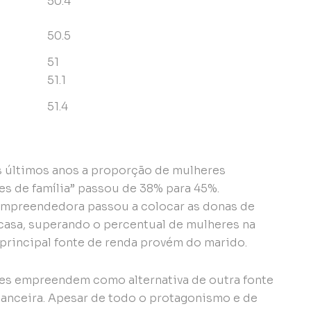
50.4
50.5
51
51.1
51.4
 últimos anos a proporção de mulheres
s de família” passou de 38% para 45%.
empreendedora passou a colocar as donas de
casa, superando o percentual de mulheres na
principal fonte de renda provém do marido.
res empreendem como alternativa de outra fonte
inanceira. Apesar de todo o protagonismo e de