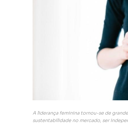
A liderança feminina tornou-se de grande
sustentabilidade no mercado, ser indepen