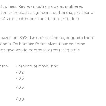
 Business Review mostram que as mulheres
omar iniciativa, agir com resiliência, praticar o
ultados e demonstrar alta integridade e
eficazes em 84% das competências, segundo fonte
uência. Os homens foram classificados como
esenvolvendo perspectiva estratégica” e
nino
Percentual masculino
48.2
49.3
49.6
48.8