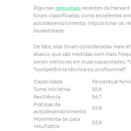
Algumas
p
esquisas
recentes da Harvard
foram classificadas como excelentes em t
autodesenvolvimento, impulsionar os res
honestidade.
De fato, elas foram consideradas mais 
abaixo, que são medidas com mais freq
sendo melhores em duas capacidades: “d
“competência técnica ou profissional”.
Capacidade
Percentual femi
Toma iniciativa
55.6
Resiliência
54.7
Práticas de
54.8
autodesenvolvimento
Movimenta-se para
53.9
resultados