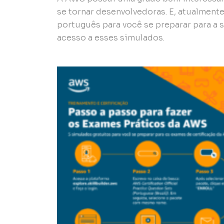
se tornar desenvolvedoras. E, atualmente
português para você se preparar para a 
acesso a esses simulados.