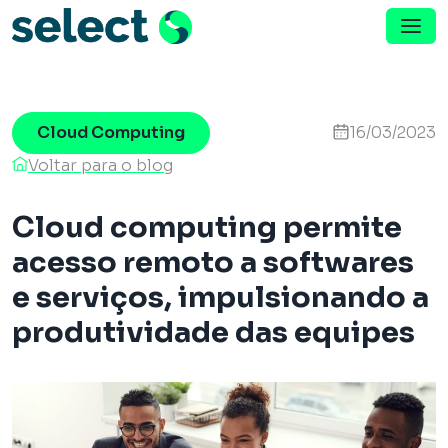
Menu de Navegação
Pular para o conteúdo
Cloud Computing
16/03/2023
Voltar para o blog
Cloud computing permite
acesso remoto a softwares
e serviços, impulsionando a
produtividade das equipes