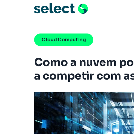
Menu de Naveg
Pular para o conteúdo
Cloud Computing
Como a nuvem pod
a competir com a