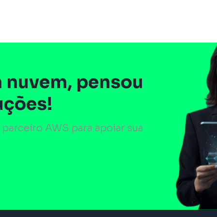
 nuvem, pensou
uções!
 parceiro AWS para apoiar sua