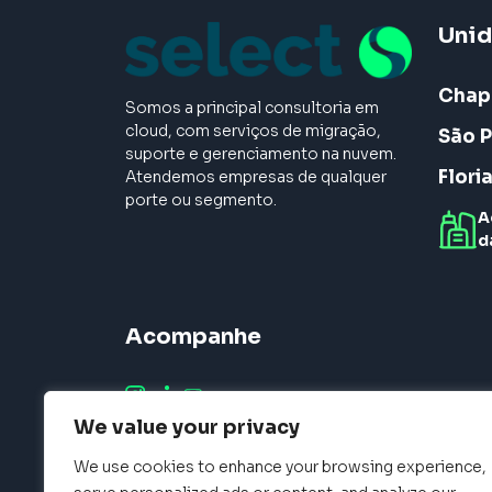
Uni
Chap
Somos a principal consultoria em
cloud, com serviços de migração,
São P
suporte e gerenciamento na nuvem.
Flori
Atendemos empresas de qualquer
porte ou segmento.
A
d
Acompanhe
We value your privacy
We use cookies to enhance your browsing experience,