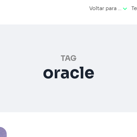
Voltar para …
Te
ação
TAG
oracle