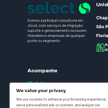
Uni
Chap
Somos a principal consultoria em
cloud, com serviços de migração,
São P
suporte e gerenciamento na nuvem.
Flori
Atendemos empresas de qualquer
porte ou segmento.
A
d
Acompanhe
We value your privacy
We use cookies to enhance your browsing experience,
serve personalized ads or content, and analyze our