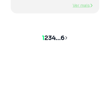
Ver mais
Navegação
1
2
3
4
…
6