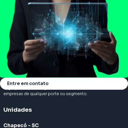
Somos a principal consultoria em cloud, com serviços de
Entre em contato
migração, suporte e gerenciamento na nuvem. Atendemos
empresas de qualquer porte ou segmento.
Unidades
Chapecó - SC